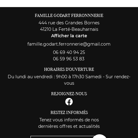
06 69 40 94 
Accueil
commerciales à l'adresse email indiqué ci-dessus. Vous pouvez vous désinscrire
à tout moment en utilisant
le formulaire de désinscription
.
La Gloriette
FAMILLE GODART FERRONNNERIE
INSCRIPTION
444 rue des Grandes Bornes
L'Atelier
41210 La Ferté-Beauharnais
Afficher la carte
s réalisations
RESTEZ INFO
Avis
06 69 40 94 25
06 59 96 53 83
INSCRIPTION NEWS
Actualités
HORAIRES D'OUVERTURE
Contact
Du lundi au vendredi : 9h00 à 17h30 Samedi - Sur rendez-
vous
REJOIGNEZ-NOU
REJOIGNEZ-NOUS
RESTEZ INFORMÉS
Tenez vous informés de nos
dernières offres et actualités