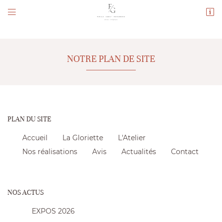


444 rue des Grandes Bornes
41210 La Ferté-Beauharnais
06 69 40 94 25
NOTRE PLAN DE SITE
PLAN DU SITE
Accueil
La Gloriette
L'Atelier
Nos réalisations
Adresse email de réception
Avis
Actualités
Contact

Code Captcha

UNE QUESTIO
NOS ACTUS
Rafraîchir le captcha

EXPOS 2026
En cochant cette case, vous consentez à recevoir nos propositions