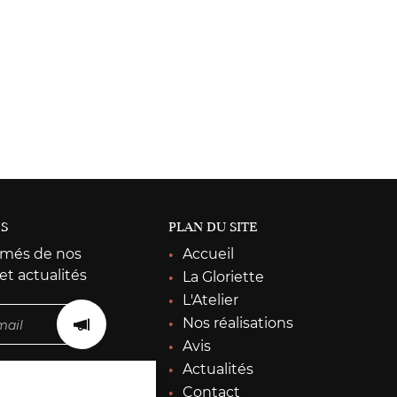
ÉS
PLAN DU SITE
rmés de nos
Accueil
et actualités
La Gloriette
L'Atelier
Nos réalisations
Avis
Actualités
Contact