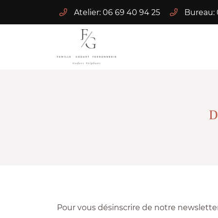
Atelier: 06 69 40 94 25
Bureau: 
444 rue des Grandes Bornes
41210 La Ferté-Beauharnais
06 69 40 94 25
D
Adresse email de réception

Pour vous désinscrire de notre newsletter