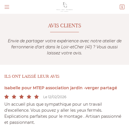


444 rue des Grandes Bornes
41210 La Ferté-Beauharnais
06 69 40 94 25
AVIS CLIENTS
Envie de partager votre expérience avec notre atelier de
ferronnerie d'art dans le Loir-etCher (41) ? Vous aussi
laissez votre avis.
ILS ONT LAISSÉ LEUR AVIS
Isabelle pour MTEP association jardin -verger partagé
Adresse email de réception

Le 12/02/2026
Un accueil plus que sympathique pour un travail
Code Captcha

d'excellence. Vous pouvez y aller les yeux fermés.
Explications parfaites pour le montage . Artisan passionné
Rafraîchir le captcha

et passionnant.
En cochant cette case, vous consentez à recevoir nos propositions