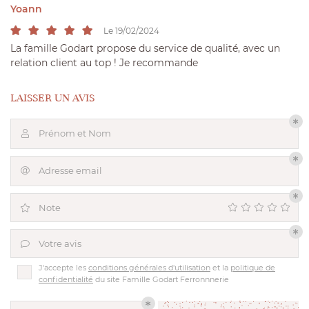
commerciales à l'adresse email indiqué ci-dessus. Vous pouvez vous désinscrire
Yoann
à tout moment en utilisant
le formulaire de désinscription
.
Le 19/02/2024
INSCRIPTION
La famille Godart propose du service de qualité, avec un
relation client au top ! Je recommande
LAISSER UN AVIS
Prénom et Nom

UNE QUESTIO
Adresse email

06 69 40 94 
Accueil
Note

La Gloriette
Votre avis

L'Atelier
J'accepte les
conditions générales d'utilisation
et la
politique de
confidentialité
du site
Famille Godart Ferronnnerie
s réalisations
RESTEZ INFO