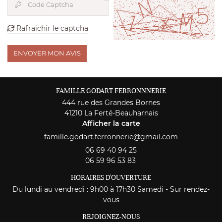
Avis
Code Captcha

INSCRIPTION NEWS
Actualités
Rafraîchir le captcha

Contact
ENVOYER MON AVIS
REJOIGNEZ-NOU
FAMILLE GODART FERRONNNERIE
444 rue des Grandes Bornes
41210 La Ferté-Beauharnais
Afficher la carte
06 69 40 94 25
06 59 96 53 83
HORAIRES D'OUVERTURE
Du lundi au vendredi : 9h00 à 17h30 Samedi - Sur rendez-
vous
REJOIGNEZ-NOUS