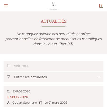


444 rue des Grandes Bornes
41210 La Ferté-Beauharnais
06 69 40 94 25
ACTUALITÉS
Ne manquez aucune des actualités et offres
promotionnelles de fabricant de menuiseries métalliques
dans le Loir-et-Cher (41).
Voir tout

Adresse email de réception

Filtrer les actualités

Code Captcha

EXPOS 2026

EXPOS 2026
Rafraîchir le captcha

Godart Stéphane
Le 01 mars 2026


En cochant cette case, vous consentez à recevoir nos propositions